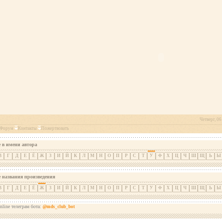
Четверг, 06
Форум
Контакты
Пожертвовать
 в имени автора
В
Г
Д
Е
Ё
Ж
З
И
Й
К
Л
М
Н
О
П
Р
С
Т
У
Ф
Х
Ц
Ч
Ш
Щ
Ь
Ы
е названия произведения
В
Г
Д
Е
Ё
Ж
З
И
Й
К
Л
М
Н
О
П
Р
С
Т
У
Ф
Х
Ц
Ч
Ш
Щ
Ь
Ы
nline телеграм бота:
@mds_club_bot