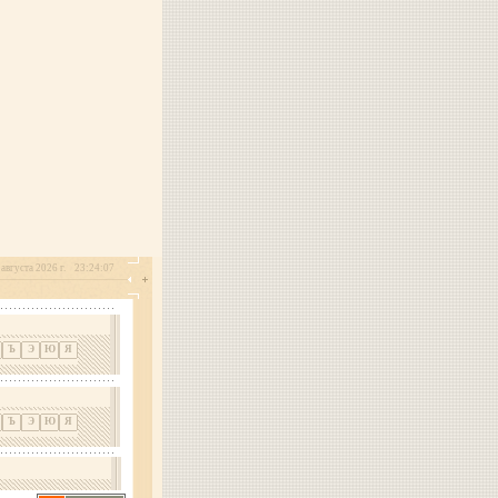
 августа 2026 г.
23:24:07
Ъ
Э
Ю
Я
Ъ
Э
Ю
Я