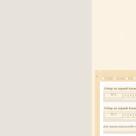
О МДС
Каталог
RSS
Отбор по первой букве
ВСЕ
А
Б
Отбор по первой букв
ВСЕ
А
Б
Для поиска используйте i