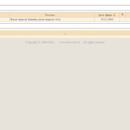
R
Рассказ
Дата эфира
Жили люди на Бикини, жили люди на Атту
10.12.2004
Copyright © 2006-2026 www.mds-club.ru All rights reserved