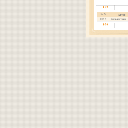
1-50
№ №
Автор
001
1
Уильям Тенн
1-50