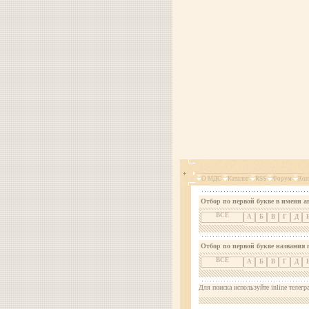
О МДС
Каталог
RSS
Форум
Кон
Отбор по первой букве в имени а
ВСЕ
А
Б
В
Г
Д
Отбор по первой букве названия 
ВСЕ
А
Б
В
Г
Д
Для поиска используйте inline телегр