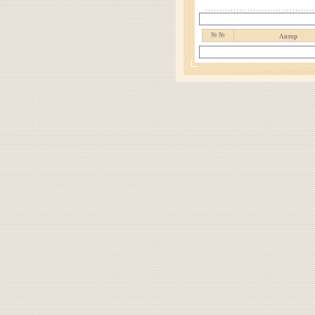
№ №
Автор