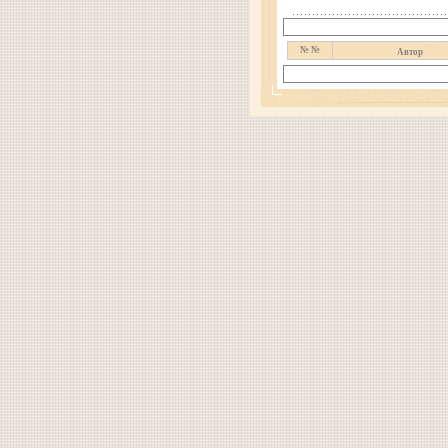
№ №
Автор