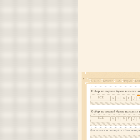
О МДС
Каталог
RSS
Форум
Кон
Отбор по первой букве в имени а
ВСЕ
А
Б
В
Г
Д
Отбор по первой букве названия 
ВСЕ
А
Б
В
Г
Д
Для поиска используйте inline телегр