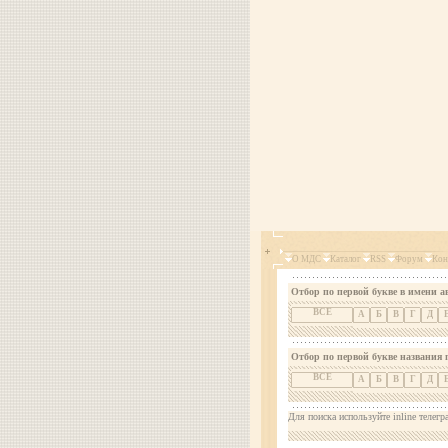
О МДС
Каталог
RSS
Форум
Кон
Отбор по первой букве в имени а
ВСЕ
А
Б
В
Г
Д
Отбор по первой букве названия 
ВСЕ
А
Б
В
Г
Д
Для поиска используйте inline телегр