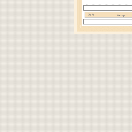
№ №
Автор