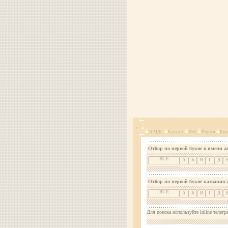
О МДС
Каталог
RSS
Форум
Кон
Отбор по первой букве в имени а
ВСЕ
А
Б
В
Г
Д
Отбор по первой букве названия 
ВСЕ
А
Б
В
Г
Д
Для поиска используйте inline телегр