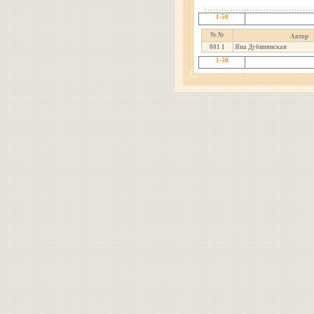
1-50
№ №
Автор
001
1
Яна Дубинянская
1-50